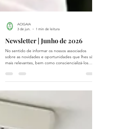
ACIGAIA
3 de jun.
1 min de leitura
Newsletter | Junho de 2026
No sentido de informar os nossos associados
sobre as novidades e oportunidades que lhes são
mais relevantes, bem como consciencializá-los
acerca dos seus direitos e deveres, a Associação
Comercial, Industrial e de Serviços de Vila Nova de
Gaia disponibiliza, para consulta geral, a sua
Newsletter de Junho de 2026, com um pequeno
sumário das notícias mais pertinentes deste mês.
Pode descarregar a Newsletter aqui: Quer
publicitar o seu negócio na nossa Newsletter?
Contacte-nos a