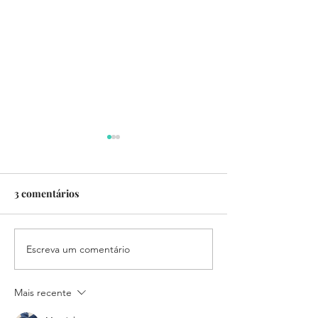
3 comentários
Escreva um comentário
Newsletter | Março de
Newsletter | Fev
2026
2026
Mais recente