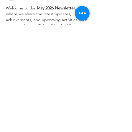
Welcome to the 
May 2026 Newsletter
, 
where we share the latest updates, 
achievements, and upcoming activities from 
our organization. This edition highlights 
recent projects, important announcements, 
and opportunities to stay engaged with our 
community.
Throughout the past month, our team has 
continued to make progress across a 
variety of initiatives. Thanks to the 
dedication of our staff, partners, and 
supporters, we have expanded our 
programs, strengthened existing 
collaborations, and reached new 
milestones. These accomplishments reflect 
our ongoing commitment to excellence,…
Mostrar mais
Curtir
Responder