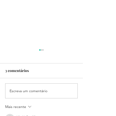
3 comentários
Escreva um comentário
Newsletter | Abril de 2026
Newsletter | Ma
2026
Mais recente