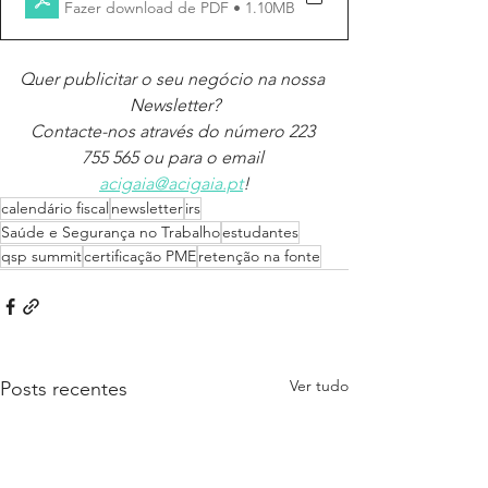
Fazer download de PDF • 1.10MB
Quer publicitar o seu negócio na nossa 
Newsletter?
Contacte-nos através do número 223 
755 565 ou para o email 
acigaia@acigaia.pt
!
calendário fiscal
newsletter
irs
Saúde e Segurança no Trabalho
estudantes
qsp summit
certificação PME
retenção na fonte
Ver tudo
Posts recentes